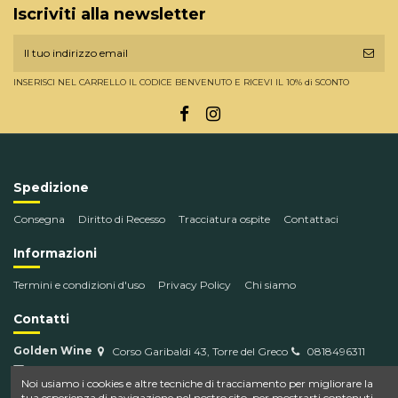
Iscriviti alla newsletter
INSERISCI NEL CARRELLO IL CODICE BENVENUTO E RICEVI IL 10% di SCONTO
Spedizione
Consegna
Diritto di Recesso
Tracciatura ospite
Contattaci
Informazioni
Termini e condizioni d'uso
Privacy Policy
Chi siamo
Contatti
Golden Wine
Corso Garibaldi 43, Torre del Greco
0818496311
info@goldenwine.com
Noi usiamo i cookies e altre tecniche di tracciamento per migliorare la
tua esperienza di navigazione nel nostro sito, per mostrarti contenuti