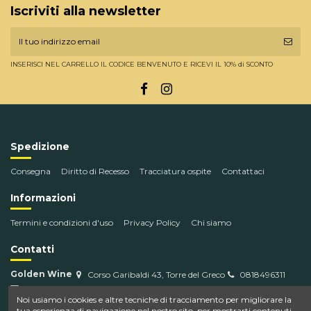
Iscriviti alla newsletter
INSERISCI NEL CARRELLO IL CODICE BENVENUTO E RICEVI IL 10% di SCONTO
Spedizione
Consegna
Diritto di Recesso
Tracciatura ospite
Contattaci
Informazioni
Termini e condizioni d'uso
Privacy Policy
Chi siamo
Contatti
Golden Wine
Corso Garibaldi 43, Torre del Greco
0818496311
info@goldenwine.com
Noi usiamo i cookies e altre tecniche di tracciamento per migliorare la
tua esperienza di navigazione nel nostro sito, per mostrarti contenuti