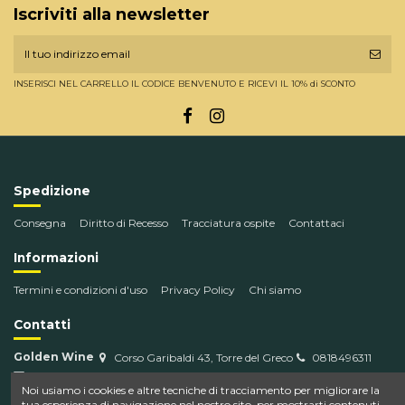
Iscriviti alla newsletter
INSERISCI NEL CARRELLO IL CODICE BENVENUTO E RICEVI IL 10% di SCONTO
Spedizione
Consegna
Diritto di Recesso
Tracciatura ospite
Contattaci
Informazioni
Termini e condizioni d'uso
Privacy Policy
Chi siamo
Contatti
Golden Wine
Corso Garibaldi 43, Torre del Greco
0818496311
info@goldenwine.com
Noi usiamo i cookies e altre tecniche di tracciamento per migliorare la
tua esperienza di navigazione nel nostro sito, per mostrarti contenuti