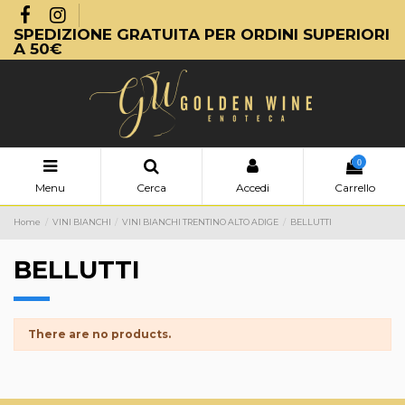
SPEDIZIONE GRATUITA PER ORDINI SUPERIORI
A 50€
0
Menu
Cerca
Accedi
Carrello
Home
VINI BIANCHI
VINI BIANCHI TRENTINO ALTO ADIGE
BELLUTTI
BELLUTTI
There are no products.