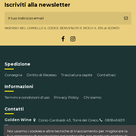
Iscriviti alla newsletter
INSERISCI NEL CARRELLO IL CODICE BENVENUTO E RICEVI IL 10% di SCONTO
Spedizione
Consegna
Diritto di Recesso
Tracciatura ospite
Contattaci
Informazioni
Termini e condizioni d'uso
Privacy Policy
Chi siamo
Contatti
Golden Wine
Corso Garibaldi 43, Torre del Greco
0818496311
info@goldenwine.com
Noi usiamo i cookies e altre tecniche di tracciamento per migliorare la
tua esperienza di navigazione nel nostro sito, per mostrarti contenuti